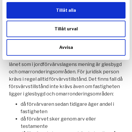
helhet. Ett ovillkorat köpekontrakt är alltid
Tillåt alla
juridiskt bindande.
Förvärvstillstånd
Tillåt urval
Den som har förvärvat en fastighet taxerad som
lantbruksenhet behöver i vissa fall söka tillstånd
Avvisa
enligt jordförvärvslagen hos Länsstyrelsen.För
privatpersoner kan tillstånd krävas i de delar av
länet som i jordförvärvslagens mening är glesbygd
och omarronderingsområden. För juridisk person
krävs i regel alltid förvärvstillstånd. Det finns fall då
försvärvstillstånd inte krävs även om fastigheten
ligger i glesbygd och omarronderingsområden:
då förvärvaren sedan tidigare äger andel i
fastigheten
då förvärvet sker genom arv eller
testamente