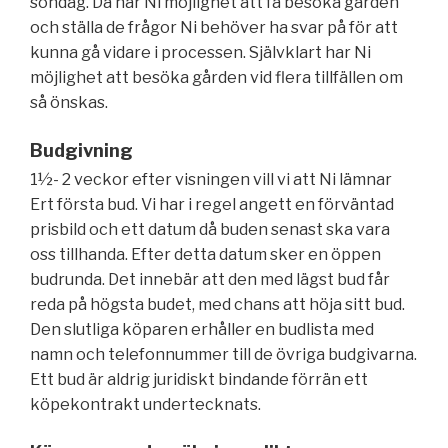
söndag. Då har Ni möjlighet att få besöka gården
och ställa de frågor Ni behöver ha svar på för att
kunna gå vidare i processen. Självklart har Ni
möjlighet att besöka gården vid flera tillfällen om
så önskas.
Budgivning
1½- 2 veckor efter visningen vill vi att Ni lämnar
Ert första bud. Vi har i regel angett en förväntad
prisbild och ett datum då buden senast ska vara
oss tillhanda. Efter detta datum sker en öppen
budrunda. Det innebär att den med lägst bud får
reda på högsta budet, med chans att höja sitt bud.
Den slutliga köparen erhåller en budlista med
namn och telefonnummer till de övriga budgivarna.
Ett bud är aldrig juridiskt bindande förrän ett
köpekontrakt undertecknats.