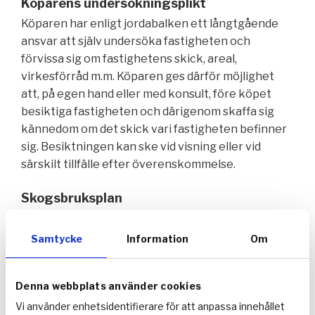
Köparens undersökningsplikt
Köparen har enligt jordabalken ett långtgående
ansvar att själv undersöka fastigheten och
förvissa sig om fastighetens skick, areal,
virkesförråd m.m. Köparen ges därför möjlighet
att, på egen hand eller med konsult, före köpet
besiktiga fastigheten och därigenom skaffa sig
kännedom om det skick vari fastigheten befinner
sig. Besiktningen kan ske vid visning eller vid
särskilt tillfälle efter överenskommelse.
Skogsbruksplan
Om skog ingår i fastigheten har vi i de flesta fall
föreslagit för säljaren att upprätta en ny
Samtycke
Information
Om
skogsbruksplan. Planen beskriver virkesförråd,
tillväxt, bonitet, avverkningsförslag,
Denna webbplats använder cookies
åldersfördelning, ev. biotopskydd m.m. Vi hjälper
gärna till att förklara de olika begreppen i
Vi använder enhetsidentifierare för att anpassa innehållet