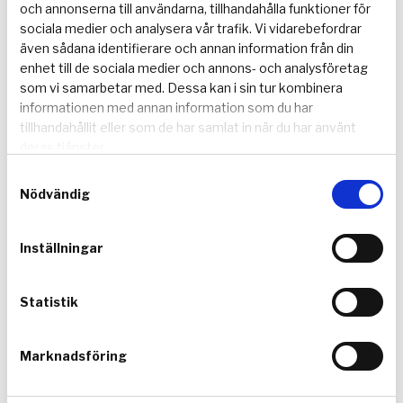
och annonserna till användarna, tillhandahålla funktioner för
skogsbruksplanen.
sociala medier och analysera vår trafik. Vi vidarebefordrar
även sådana identifierare och annan information från din
Kontrakt
enhet till de sociala medier och annons- och analysföretag
Köpekontrakt upprättas när köpare och säljare är
som vi samarbetar med. Dessa kan i sin tur kombinera
överens om pris. I kontraktet anges pris,
informationen med annan information som du har
tillträdesdag och övriga överenskommelser som
tillhandahållit eller som de har samlat in när du har använt
deras tjänster.
ska gälla fram till tillträdesdagen. I samband med
köpekontraktets undertecknande betalar
Samtyckesval
köparen i regel en handpenning på 10% av
Nödvändig
köpeskillingen. Villkor kan förekomma i
kontraktet, t.ex. att köparen i vissa fall måste
Inställningar
beviljas förvärvstillstånd. Läs mer under rubriken
”Förvärvstillstånd” Vid köp av del av fastighet
Statistik
krävs ett villkor att Lantmäteriet och övriga
myndigheter godkänner den tänkta
avstyckningen/fastighetsregleringen. Skulle
Marknadsföring
förvärvstillstånd ej beviljas eller att Lantmäteriet
inte godkänner avstyckningen återgår köpet i sin