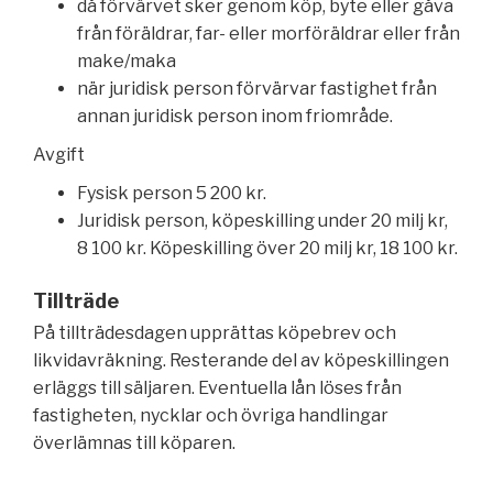
då förvärvet sker genom köp, byte eller gåva
från föräldrar, far- eller morföräldrar eller från
make/maka
när juridisk person förvärvar fastighet från
annan juridisk person inom friområde.
Avgift
Fysisk person 5 200 kr.
Juridisk person, köpeskilling under 20 milj kr,
8 100 kr. Köpeskilling över 20 milj kr, 18 100 kr.
Tillträde
På tillträdesdagen upprättas köpebrev och
likvidavräkning. Resterande del av köpeskillingen
erläggs till säljaren. Eventuella lån löses från
fastigheten, nycklar och övriga handlingar
överlämnas till köparen.